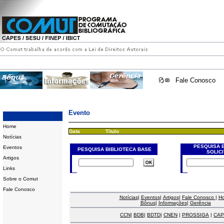
Fale Conosco
Evento
Home
Data
Título
Notícias
PESQUISA 
Eventos
PESQUISA BIBLIOTECA BASE
SOLIC
Artigos
Links
Sobre o Comut
Fale Conosco
Notícias
|
Eventos
|
Artigos
|
Fale Conosco
|
H
Bônus
|
Informações
|
Gerência
CCN
|
BDB
|
BDTD
|
CNEN
|
PROSSIGA
|
CAP