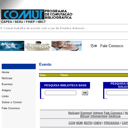
Fale Conosco
Evento
Home
Data
Título
Notícias
PESQUISA 
Eventos
PESQUISA BIBLIOTECA BASE
SOLIC
Artigos
Links
Sobre o Comut
Fale Conosco
Notícias
|
Eventos
|
Artigos
|
Fale Conosco
|
H
Bônus
|
Informações
|
Gerência
CCN
|
BDB
|
BDTD
|
CNEN
|
PROSSIGA
|
CAP