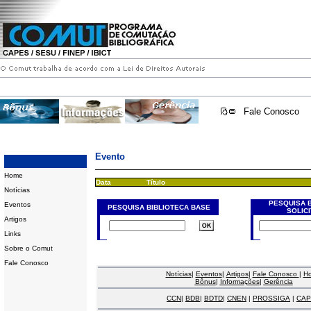
Fale Conosco
Evento
Home
Data
Título
Notícias
PESQUISA 
Eventos
PESQUISA BIBLIOTECA BASE
SOLIC
Artigos
Links
Sobre o Comut
Fale Conosco
Notícias
|
Eventos
|
Artigos
|
Fale Conosco
|
H
Bônus
|
Informações
|
Gerência
CCN
|
BDB
|
BDTD
|
CNEN
|
PROSSIGA
|
CAP