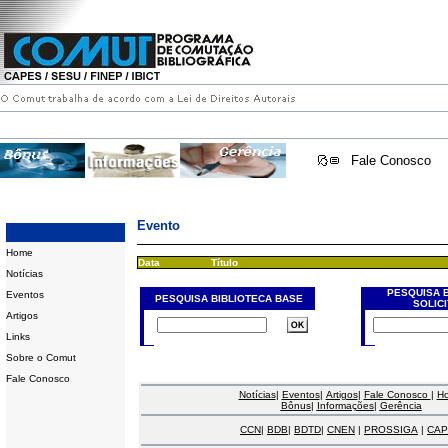
Fale Conosco
Evento
Home
Data
Título
Notícias
PESQUISA 
Eventos
PESQUISA BIBLIOTECA BASE
SOLIC
Artigos
Links
Sobre o Comut
Fale Conosco
Notícias
|
Eventos
|
Artigos
|
Fale Conosco
|
H
Bônus
|
Informações
|
Gerência
CCN
|
BDB
|
BDTD
|
CNEN
|
PROSSIGA
|
CAP