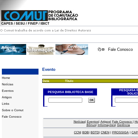
Fale Conosco
Evento
Home
Data
Título
Notícias
PESQUISA 
Eventos
PESQUISA BIBLIOTECA BASE
SOLIC
Artigos
Links
Sobre o Comut
Fale Conosco
Notícias
|
Eventos
|
Artigos
|
Fale Conosco
|
H
Bônus
|
Informações
|
Gerência
CCN
|
BDB
|
BDTD
|
CNEN
|
PROSSIGA
|
CAP