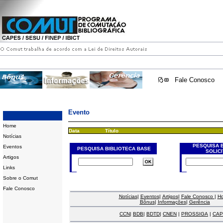
Fale Conosco
Evento
Home
Data
Título
Notícias
PESQUISA 
Eventos
PESQUISA BIBLIOTECA BASE
SOLIC
Artigos
Links
Sobre o Comut
Fale Conosco
Notícias
|
Eventos
|
Artigos
|
Fale Conosco
|
H
Bônus
|
Informações
|
Gerência
CCN
|
BDB
|
BDTD
|
CNEN
|
PROSSIGA
|
CAP