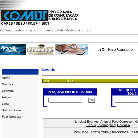
Fale Conosco
Evento
Home
Data
Título
Notícias
PESQUISA 
Eventos
PESQUISA BIBLIOTECA BASE
SOLIC
Artigos
Links
Sobre o Comut
Fale Conosco
Notícias
|
Eventos
|
Artigos
|
Fale Conosco
|
H
Bônus
|
Informações
|
Gerência
CCN
|
BDB
|
BDTD
|
CNEN
|
PROSSIGA
|
CAP