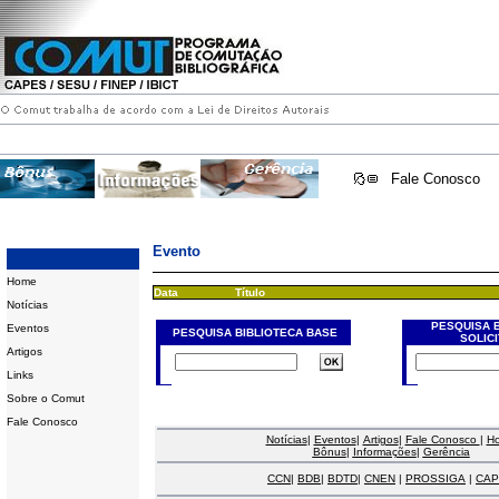
Fale Conosco
Evento
Home
Data
Título
Notícias
PESQUISA 
Eventos
PESQUISA BIBLIOTECA BASE
SOLIC
Artigos
Links
Sobre o Comut
Fale Conosco
Notícias
|
Eventos
|
Artigos
|
Fale Conosco
|
H
Bônus
|
Informações
|
Gerência
CCN
|
BDB
|
BDTD
|
CNEN
|
PROSSIGA
|
CAP