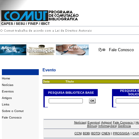
Fale Conosco
Evento
Home
Data
Título
Notícias
PESQUISA 
Eventos
PESQUISA BIBLIOTECA BASE
SOLIC
Artigos
Links
Sobre o Comut
Fale Conosco
Notícias
|
Eventos
|
Artigos
|
Fale Conosco
|
H
Bônus
|
Informações
|
Gerência
CCN
|
BDB
|
BDTD
|
CNEN
|
PROSSIGA
|
CAP