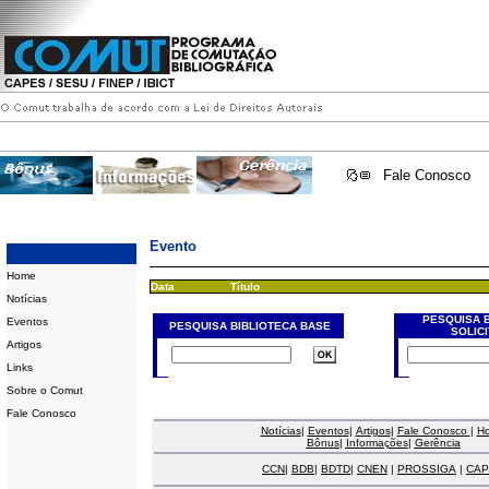
Fale Conosco
Evento
Home
Data
Título
Notícias
PESQUISA 
Eventos
PESQUISA BIBLIOTECA BASE
SOLIC
Artigos
Links
Sobre o Comut
Fale Conosco
Notícias
|
Eventos
|
Artigos
|
Fale Conosco
|
H
Bônus
|
Informações
|
Gerência
CCN
|
BDB
|
BDTD
|
CNEN
|
PROSSIGA
|
CAP