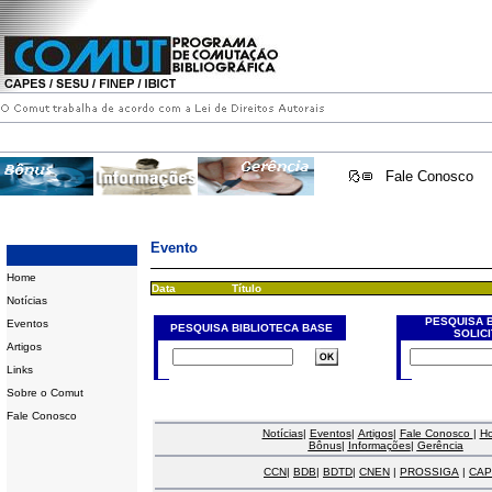
Fale Conosco
Evento
Home
Data
Título
Notícias
PESQUISA 
Eventos
PESQUISA BIBLIOTECA BASE
SOLIC
Artigos
Links
Sobre o Comut
Fale Conosco
Notícias
|
Eventos
|
Artigos
|
Fale Conosco
|
H
Bônus
|
Informações
|
Gerência
CCN
|
BDB
|
BDTD
|
CNEN
|
PROSSIGA
|
CAP