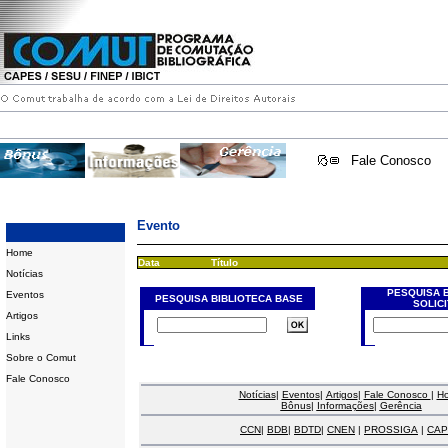
Fale Conosco
Evento
Home
Data
Título
Notícias
PESQUISA 
Eventos
PESQUISA BIBLIOTECA BASE
SOLIC
Artigos
Links
Sobre o Comut
Fale Conosco
Notícias
|
Eventos
|
Artigos
|
Fale Conosco
|
H
Bônus
|
Informações
|
Gerência
CCN
|
BDB
|
BDTD
|
CNEN
|
PROSSIGA
|
CAP