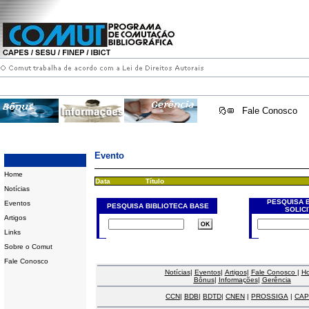
Fale Conosco
Evento
Home
Data
Título
Notícias
PESQUISA 
Eventos
PESQUISA BIBLIOTECA BASE
SOLIC
Artigos
Links
Sobre o Comut
Fale Conosco
Notícias
|
Eventos
|
Artigos
|
Fale Conosco
|
H
Bônus
|
Informações
|
Gerência
CCN
|
BDB
|
BDTD
|
CNEN
|
PROSSIGA
|
CAP