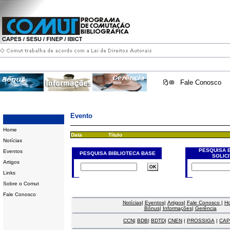
Fale Conosco
Evento
Home
Data
Título
Notícias
PESQUISA 
Eventos
PESQUISA BIBLIOTECA BASE
SOLIC
Artigos
Links
Sobre o Comut
Fale Conosco
Notícias
|
Eventos
|
Artigos
|
Fale Conosco
|
H
Bônus
|
Informações
|
Gerência
CCN
|
BDB
|
BDTD
|
CNEN
|
PROSSIGA
|
CAP