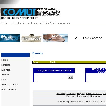
Fale Conosco
Evento
Home
Data
Título
Notícias
PESQUISA 
Eventos
PESQUISA BIBLIOTECA BASE
SOLIC
Artigos
Links
Sobre o Comut
Fale Conosco
Notícias
|
Eventos
|
Artigos
|
Fale Conosco
|
H
Bônus
|
Informações
|
Gerência
CCN
|
BDB
|
BDTD
|
CNEN
|
PROSSIGA
|
CAP