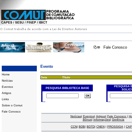
Fale Conosco
Evento
Home
Data
Título
Notícias
PESQUISA 
Eventos
PESQUISA BIBLIOTECA BASE
SOLIC
Artigos
Links
Sobre o Comut
Fale Conosco
Notícias
|
Eventos
|
Artigos
|
Fale Conosco
|
H
Bônus
|
Informações
|
Gerência
CCN
|
BDB
|
BDTD
|
CNEN
|
PROSSIGA
|
CAP