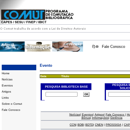
Fale Conosco
Evento
Home
Data
Título
Notícias
PESQUISA 
Eventos
PESQUISA BIBLIOTECA BASE
SOLIC
Artigos
Links
Sobre o Comut
Fale Conosco
Notícias
|
Eventos
|
Artigos
|
Fale Conosco
|
H
Bônus
|
Informações
|
Gerência
CCN
|
BDB
|
BDTD
|
CNEN
|
PROSSIGA
|
CAP