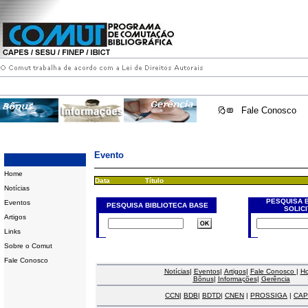
Fale Conosco
Evento
Home
Data
Título
Notícias
PESQUISA 
Eventos
PESQUISA BIBLIOTECA BASE
SOLIC
Artigos
Links
Sobre o Comut
Fale Conosco
Notícias
|
Eventos
|
Artigos
|
Fale Conosco
|
H
Bônus
|
Informações
|
Gerência
CCN
|
BDB
|
BDTD
|
CNEN
|
PROSSIGA
|
CAP