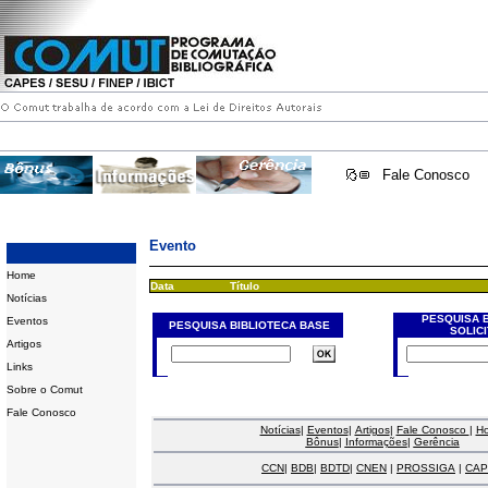
Fale Conosco
Evento
Home
Data
Título
Notícias
PESQUISA 
Eventos
PESQUISA BIBLIOTECA BASE
SOLIC
Artigos
Links
Sobre o Comut
Fale Conosco
Notícias
|
Eventos
|
Artigos
|
Fale Conosco
|
H
Bônus
|
Informações
|
Gerência
CCN
|
BDB
|
BDTD
|
CNEN
|
PROSSIGA
|
CAP