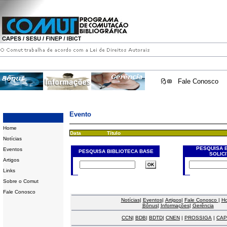
Fale Conosco
Evento
Home
Data
Título
Notícias
PESQUISA 
Eventos
PESQUISA BIBLIOTECA BASE
SOLIC
Artigos
Links
Sobre o Comut
Fale Conosco
Notícias
|
Eventos
|
Artigos
|
Fale Conosco
|
H
Bônus
|
Informações
|
Gerência
CCN
|
BDB
|
BDTD
|
CNEN
|
PROSSIGA
|
CAP