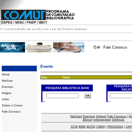
Fale Conosco
Evento
Home
Data
Título
Notícias
PESQUISA 
Eventos
PESQUISA BIBLIOTECA BASE
SOLIC
Artigos
Links
Sobre o Comut
Fale Conosco
Notícias
|
Eventos
|
Artigos
|
Fale Conosco
|
H
Bônus
|
Informações
|
Gerência
CCN
|
BDB
|
BDTD
|
CNEN
|
PROSSIGA
|
CAP