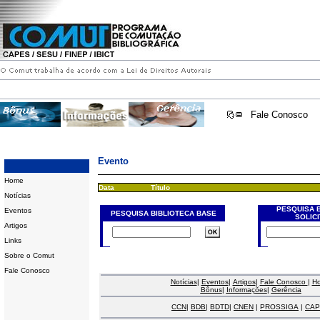
Fale Conosco
Evento
Home
Data
Título
Notícias
PESQUISA 
Eventos
PESQUISA BIBLIOTECA BASE
SOLIC
Artigos
Links
Sobre o Comut
Fale Conosco
Notícias
|
Eventos
|
Artigos
|
Fale Conosco
|
H
Bônus
|
Informações
|
Gerência
CCN
|
BDB
|
BDTD
|
CNEN
|
PROSSIGA
|
CAP