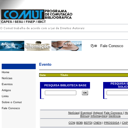
Fale Conosco
Evento
Home
Data
Título
Notícias
PESQUISA 
Eventos
PESQUISA BIBLIOTECA BASE
SOLIC
Artigos
Links
Sobre o Comut
Fale Conosco
Notícias
|
Eventos
|
Artigos
|
Fale Conosco
|
H
Bônus
|
Informações
|
Gerência
CCN
|
BDB
|
BDTD
|
CNEN
|
PROSSIGA
|
CAP