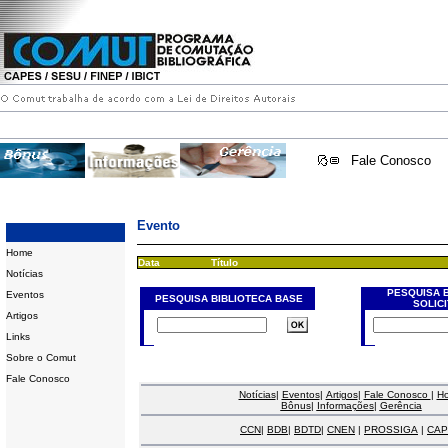
Fale Conosco
Evento
Home
Data
Título
Notícias
PESQUISA 
Eventos
PESQUISA BIBLIOTECA BASE
SOLIC
Artigos
Links
Sobre o Comut
Fale Conosco
Notícias
|
Eventos
|
Artigos
|
Fale Conosco
|
H
Bônus
|
Informações
|
Gerência
CCN
|
BDB
|
BDTD
|
CNEN
|
PROSSIGA
|
CAP