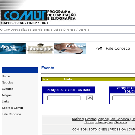
Fale Conosco
Evento
Home
Data
Título
Notícias
PESQUISA 
Eventos
PESQUISA BIBLIOTECA BASE
SOLIC
Artigos
Links
Sobre o Comut
Fale Conosco
Notícias
|
Eventos
|
Artigos
|
Fale Conosco
|
H
Bônus
|
Informações
|
Gerência
CCN
|
BDB
|
BDTD
|
CNEN
|
PROSSIGA
|
CAP