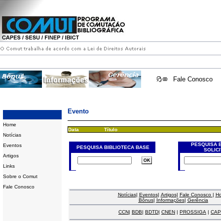
Fale Conosco
Evento
Home
Data
Título
Notícias
PESQUISA 
Eventos
PESQUISA BIBLIOTECA BASE
SOLIC
Artigos
Links
Sobre o Comut
Fale Conosco
Notícias
|
Eventos
|
Artigos
|
Fale Conosco
|
H
Bônus
|
Informações
|
Gerência
CCN
|
BDB
|
BDTD
|
CNEN
|
PROSSIGA
|
CAP