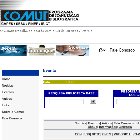
Fale Conosco
Evento
Home
Data
Título
Notícias
PESQUISA 
Eventos
PESQUISA BIBLIOTECA BASE
SOLIC
Artigos
Links
Sobre o Comut
Fale Conosco
Notícias
|
Eventos
|
Artigos
|
Fale Conosco
|
H
Bônus
|
Informações
|
Gerência
CCN
|
BDB
|
BDTD
|
CNEN
|
PROSSIGA
|
CAP