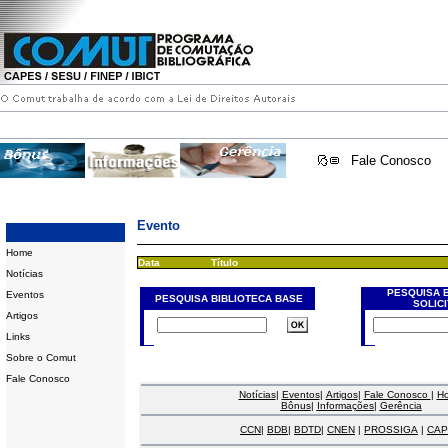
Fale Conosco
Evento
Home
Data
Título
Notícias
PESQUISA 
Eventos
PESQUISA BIBLIOTECA BASE
SOLIC
Artigos
Links
Sobre o Comut
Fale Conosco
Notícias
|
Eventos
|
Artigos
|
Fale Conosco
|
H
Bônus
|
Informações
|
Gerência
CCN
|
BDB
|
BDTD
|
CNEN
|
PROSSIGA
|
CAP