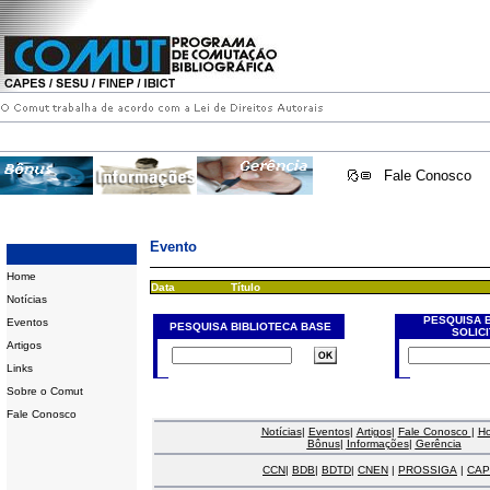
Fale Conosco
Evento
Home
Data
Título
Notícias
PESQUISA 
Eventos
PESQUISA BIBLIOTECA BASE
SOLIC
Artigos
Links
Sobre o Comut
Fale Conosco
Notícias
|
Eventos
|
Artigos
|
Fale Conosco
|
H
Bônus
|
Informações
|
Gerência
CCN
|
BDB
|
BDTD
|
CNEN
|
PROSSIGA
|
CAP