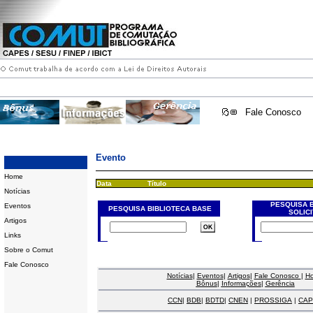
Fale Conosco
Evento
Home
Data
Título
Notícias
PESQUISA 
Eventos
PESQUISA BIBLIOTECA BASE
SOLIC
Artigos
Links
Sobre o Comut
Fale Conosco
Notícias
|
Eventos
|
Artigos
|
Fale Conosco
|
H
Bônus
|
Informações
|
Gerência
CCN
|
BDB
|
BDTD
|
CNEN
|
PROSSIGA
|
CAP