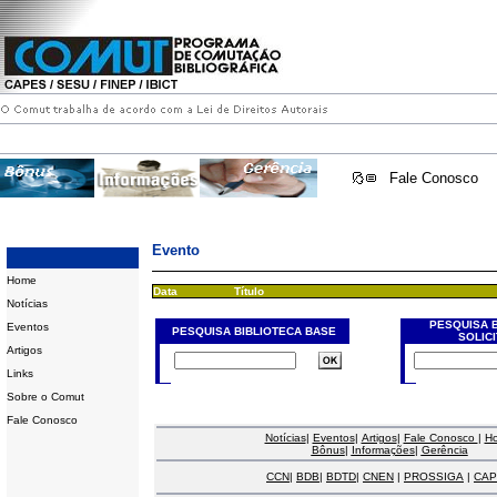
Fale Conosco
Evento
Home
Data
Título
Notícias
PESQUISA 
Eventos
PESQUISA BIBLIOTECA BASE
SOLIC
Artigos
Links
Sobre o Comut
Fale Conosco
Notícias
|
Eventos
|
Artigos
|
Fale Conosco
|
H
Bônus
|
Informações
|
Gerência
CCN
|
BDB
|
BDTD
|
CNEN
|
PROSSIGA
|
CAP