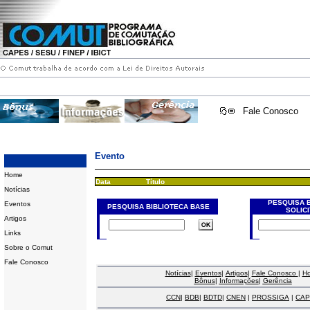
Fale Conosco
Evento
Home
Data
Título
Notícias
PESQUISA 
Eventos
PESQUISA BIBLIOTECA BASE
SOLIC
Artigos
Links
Sobre o Comut
Fale Conosco
Notícias
|
Eventos
|
Artigos
|
Fale Conosco
|
H
Bônus
|
Informações
|
Gerência
CCN
|
BDB
|
BDTD
|
CNEN
|
PROSSIGA
|
CAP