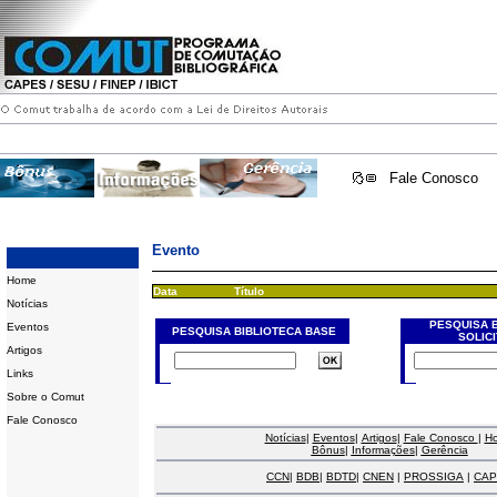
Fale Conosco
Evento
Home
Data
Título
Notícias
PESQUISA 
Eventos
PESQUISA BIBLIOTECA BASE
SOLIC
Artigos
Links
Sobre o Comut
Fale Conosco
Notícias
|
Eventos
|
Artigos
|
Fale Conosco
|
H
Bônus
|
Informações
|
Gerência
CCN
|
BDB
|
BDTD
|
CNEN
|
PROSSIGA
|
CAP