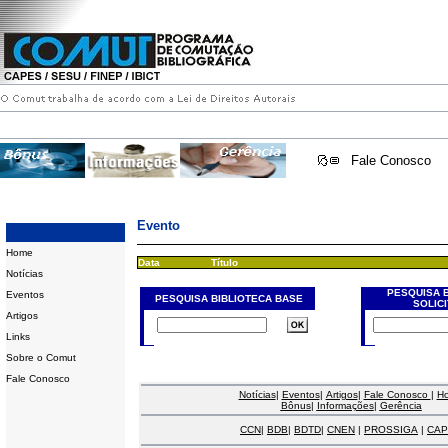
Fale Conosco
Evento
Home
Data
Título
Notícias
PESQUISA 
Eventos
PESQUISA BIBLIOTECA BASE
SOLIC
Artigos
Links
Sobre o Comut
Fale Conosco
Notícias
|
Eventos
|
Artigos
|
Fale Conosco
|
H
Bônus
|
Informações
|
Gerência
CCN
|
BDB
|
BDTD
|
CNEN
|
PROSSIGA
|
CAP