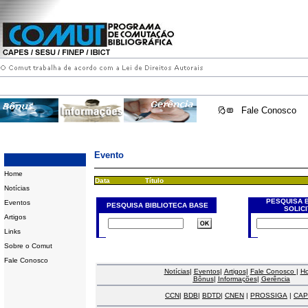
Fale Conosco
Evento
Home
Data
Título
Notícias
PESQUISA 
Eventos
PESQUISA BIBLIOTECA BASE
SOLIC
Artigos
Links
Sobre o Comut
Fale Conosco
Notícias
|
Eventos
|
Artigos
|
Fale Conosco
|
H
Bônus
|
Informações
|
Gerência
CCN
|
BDB
|
BDTD
|
CNEN
|
PROSSIGA
|
CAP