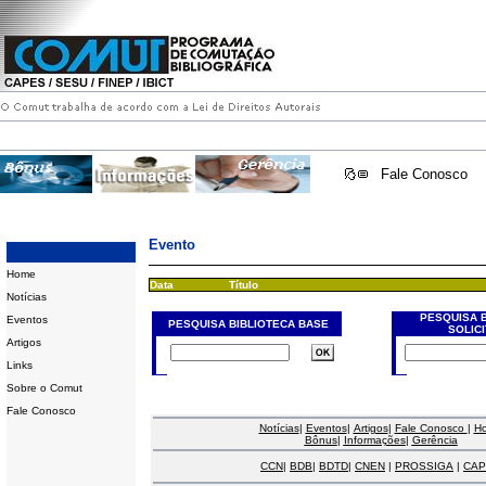
Fale Conosco
Evento
Home
Data
Título
Notícias
PESQUISA 
Eventos
PESQUISA BIBLIOTECA BASE
SOLIC
Artigos
Links
Sobre o Comut
Fale Conosco
Notícias
|
Eventos
|
Artigos
|
Fale Conosco
|
H
Bônus
|
Informações
|
Gerência
CCN
|
BDB
|
BDTD
|
CNEN
|
PROSSIGA
|
CAP