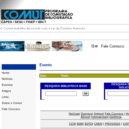
Fale Conosco
Evento
Home
Data
Título
Notícias
PESQUISA 
Eventos
PESQUISA BIBLIOTECA BASE
SOLIC
Artigos
Links
Sobre o Comut
Fale Conosco
Notícias
|
Eventos
|
Artigos
|
Fale Conosco
|
H
Bônus
|
Informações
|
Gerência
CCN
|
BDB
|
BDTD
|
CNEN
|
PROSSIGA
|
CAP