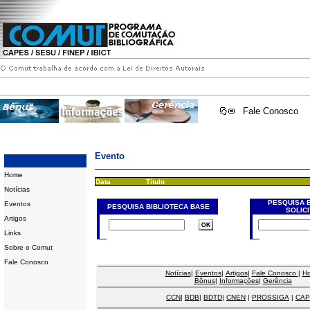
Fale Conosco
Evento
Home
Data
Título
Notícias
PESQUISA 
Eventos
PESQUISA BIBLIOTECA BASE
SOLIC
Artigos
Links
Sobre o Comut
Fale Conosco
Notícias
|
Eventos
|
Artigos
|
Fale Conosco
|
H
Bônus
|
Informações
|
Gerência
CCN
|
BDB
|
BDTD
|
CNEN
|
PROSSIGA
|
CAP