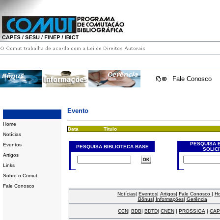
Fale Conosco
Evento
Home
Data
Título
Notícias
PESQUISA 
Eventos
PESQUISA BIBLIOTECA BASE
SOLIC
Artigos
Links
Sobre o Comut
Fale Conosco
Notícias
|
Eventos
|
Artigos
|
Fale Conosco
|
H
Bônus
|
Informações
|
Gerência
CCN
|
BDB
|
BDTD
|
CNEN
|
PROSSIGA
|
CAP