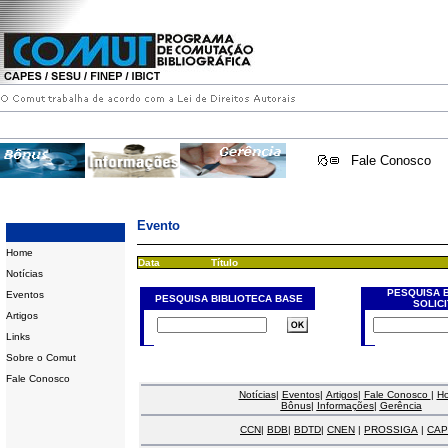
Fale Conosco
Evento
Home
Data
Título
Notícias
PESQUISA 
Eventos
PESQUISA BIBLIOTECA BASE
SOLIC
Artigos
Links
Sobre o Comut
Fale Conosco
Notícias
|
Eventos
|
Artigos
|
Fale Conosco
|
H
Bônus
|
Informações
|
Gerência
CCN
|
BDB
|
BDTD
|
CNEN
|
PROSSIGA
|
CAP