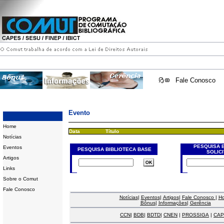
Fale Conosco
Evento
Home
Data
Título
Notícias
PESQUISA 
Eventos
PESQUISA BIBLIOTECA BASE
SOLIC
Artigos
Links
Sobre o Comut
Fale Conosco
Notícias
|
Eventos
|
Artigos
|
Fale Conosco
|
H
Bônus
|
Informações
|
Gerência
CCN
|
BDB
|
BDTD
|
CNEN
|
PROSSIGA
|
CAP