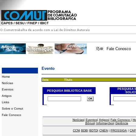
Fale Conosco
Evento
Home
Data
Título
Notícias
PESQUISA 
Eventos
PESQUISA BIBLIOTECA BASE
SOLIC
Artigos
Links
Sobre o Comut
Fale Conosco
Notícias
|
Eventos
|
Artigos
|
Fale Conosco
|
H
Bônus
|
Informações
|
Gerência
CCN
|
BDB
|
BDTD
|
CNEN
|
PROSSIGA
|
CAP