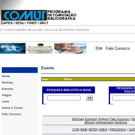
Fale Conosco
Evento
Home
Data
Título
Notícias
PESQUISA 
Eventos
PESQUISA BIBLIOTECA BASE
SOLIC
Artigos
Links
Sobre o Comut
Fale Conosco
Notícias
|
Eventos
|
Artigos
|
Fale Conosco
|
H
Bônus
|
Informações
|
Gerência
CCN
|
BDB
|
BDTD
|
CNEN
|
PROSSIGA
|
CAP