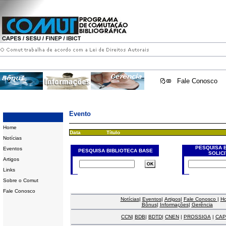
Fale Conosco
Evento
Home
Data
Título
Notícias
PESQUISA 
Eventos
PESQUISA BIBLIOTECA BASE
SOLIC
Artigos
Links
Sobre o Comut
Fale Conosco
Notícias
|
Eventos
|
Artigos
|
Fale Conosco
|
H
Bônus
|
Informações
|
Gerência
CCN
|
BDB
|
BDTD
|
CNEN
|
PROSSIGA
|
CAP