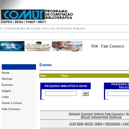
Fale Conosco
Evento
Home
Data
Título
Notícias
PESQUISA 
Eventos
PESQUISA BIBLIOTECA BASE
SOLIC
Artigos
Links
Sobre o Comut
Fale Conosco
Notícias
|
Eventos
|
Artigos
|
Fale Conosco
|
H
Bônus
|
Informações
|
Gerência
CCN
|
BDB
|
BDTD
|
CNEN
|
PROSSIGA
|
CAP