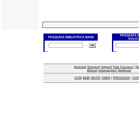
PESQUISA 
PESQUISA BIBLIOTECA BASE
SOLIC
Notícias
|
Eventos
|
Artigos
|
Fale Conosco
|
H
Bônus
|
Informações
|
Gerência
CCN
|
BDB
|
BDTD
|
CNEN
|
PROSSIGA
|
CAP