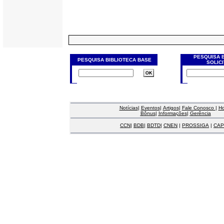
PESQUISA 
PESQUISA BIBLIOTECA BASE
SOLIC
Notícias
|
Eventos
|
Artigos
|
Fale Conosco
|
H
Bônus
|
Informações
|
Gerência
CCN
|
BDB
|
BDTD
|
CNEN
|
PROSSIGA
|
CAP