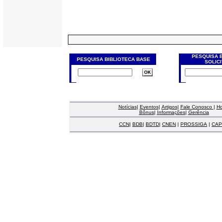
PESQUISA 
PESQUISA BIBLIOTECA BASE
SOLIC
Notícias
|
Eventos
|
Artigos
|
Fale Conosco
|
H
Bônus
|
Informações
|
Gerência
CCN
|
BDB
|
BDTD
|
CNEN
|
PROSSIGA
|
CAP