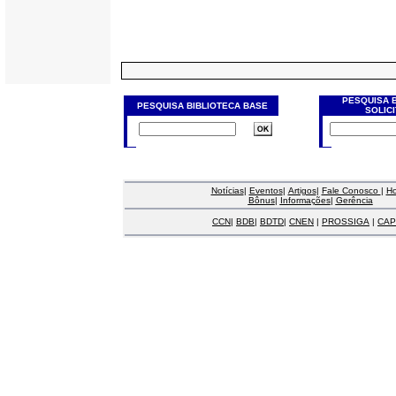
PESQUISA 
PESQUISA BIBLIOTECA BASE
SOLIC
Notícias
|
Eventos
|
Artigos
|
Fale Conosco
|
H
Bônus
|
Informações
|
Gerência
CCN
|
BDB
|
BDTD
|
CNEN
|
PROSSIGA
|
CAP