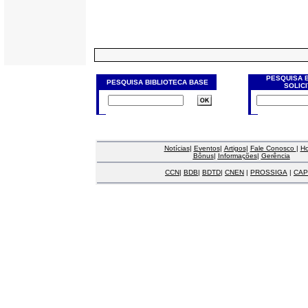
PESQUISA 
PESQUISA BIBLIOTECA BASE
SOLIC
Notícias
|
Eventos
|
Artigos
|
Fale Conosco
|
H
Bônus
|
Informações
|
Gerência
CCN
|
BDB
|
BDTD
|
CNEN
|
PROSSIGA
|
CAP